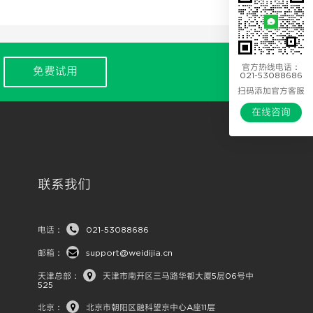
官方热线电话：
免费试用
021-53088686
扫码添加官方客服
在线咨询
联系我们
电话：
021-53088686
邮箱：
support@weidijia.cn
天津总部：
天津市南开区三马路华都大厦5层06号中
525
北京：
北京市朝阳区融科望京中心A座11层