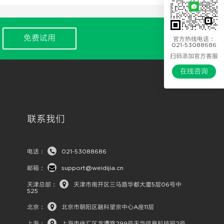
免费试用
官方热线电话：
021-53088686
扫码添加官方客服
在线咨询
联系我们
电话：
021-53088686
邮箱：
support@weidijia.cn
天津总部：
天津市南开区三马路华都大厦5层06号中
525
北京：
北京市朝阳区融科望京中心A座11层
上海：
上海市徐汇区龙漕路299号天华信息科技园2号