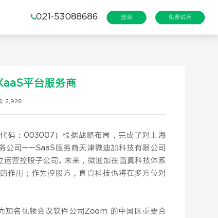
021-53088686
登录
免费试用
XaaS平台服务商
 2,928
码：003007）根据战略布局，完成了对上海
公司——SaaS服务商天津微迪加科技有限公司
立运营控股子公司。未来，微迪加在直真科技体系
锋队的作用；作为控股方，直真科技也将在多方位对
知名视频会议软件公司Zoom 的中国区重要合