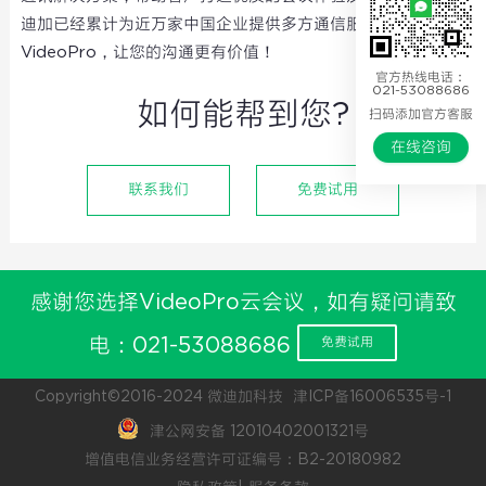
迪加已经累计为近万家中国企业提供多方通信服务。
VideoPro，让您的沟通更有价值！
官方热线电话：
021-53088686
如何能帮到您?
扫码添加官方客服
在线咨询
联系我们
免费试用
感谢您选择VideoPro云会议，如有疑问请致
电：021-53088686
免费试用
Copyright©2016-2024 微迪加科技
津ICP备16006535号-1
津公网安备 12010402001321号
增值电信业务经营许可证编号：B2-20180982