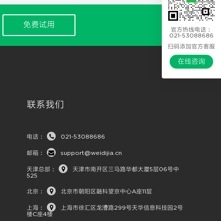
免费试用
官方热线电话：
021-53088686
扫码添加官方客服
在线咨询
联系我们
电话：
021-53088686
邮箱：
support@weidijia.cn
天津总部：
天津市南开区三马路华都大厦5层06号中
525
北京：
北京市朝阳区融科望京中心A座11层
上海：
上海市徐汇区龙漕路299号天华信息科技园2号
楼C座4楼